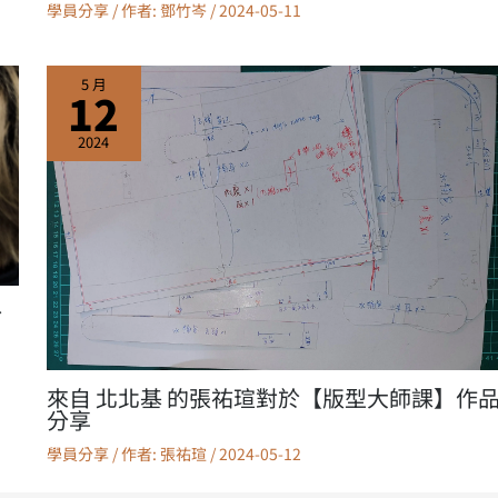
學員分享
/ 作者:
鄧竹岑
/
2024-05-11
5 月
12
2024
分
來自 北北基 的張祐瑄對於【版型大師課】作
分享
學員分享
/ 作者:
張祐瑄
/
2024-05-12