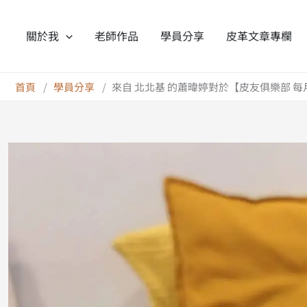
跳
至
關於我
老師作品
學員分享
皮革文章專欄
主
要
內
首頁
學員分享
來自 北北基 的蕭暐婷對於【皮友俱樂部 
容