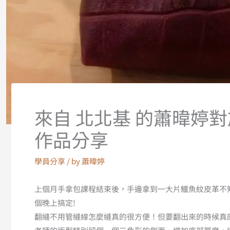
來自 北北基 的蕭暐婷
作品分享
學員分享
/ by
蕭暐婷
上個月手拿包課程結束後，手邊拿到一大片鱷魚紋皮革不
個晚上搞定!
翻縫不用管縫線怎麼縫真的很方便！但要翻出來的時候真