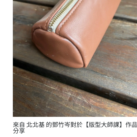
來自 北北基 的鄧竹岑對於【版型大師課】作
分享