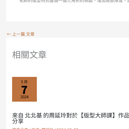
老師的版型特別留個一個三角形的側面、增加底部厚度，
←
上一篇 文章
相關文章
5 月
7
2024
來自 北北基 的周延玲對於【版型大師課】作
分享