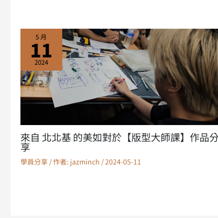
5 月
11
2024
來自 北北基 的美如對於【版型大師課】作品
享
學員分享
/ 作者:
jazminch
/
2024-05-11