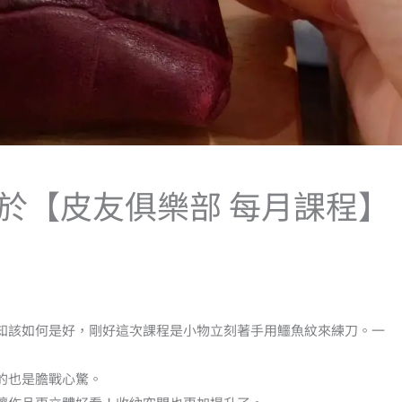
對於【皮友俱樂部 每月課程】
知該如何是好，剛好這次課程是小物立刻著手用鱷魚紋來練刀。一
的也是膽戰心驚。