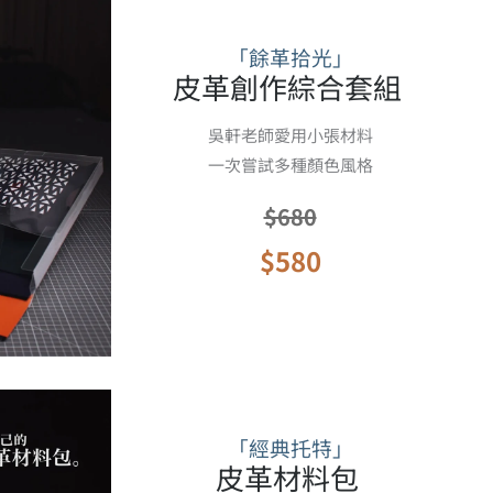
「餘革拾光」
皮革創作綜合套組
吳軒老師愛用小張材料
一次嘗試多種顏色風格
$680
$580
「經典托特」
皮革材料包