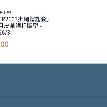
皮件版型
CP2603掛繩鑰匙套」
月皮革課程版型 –
26/3
300