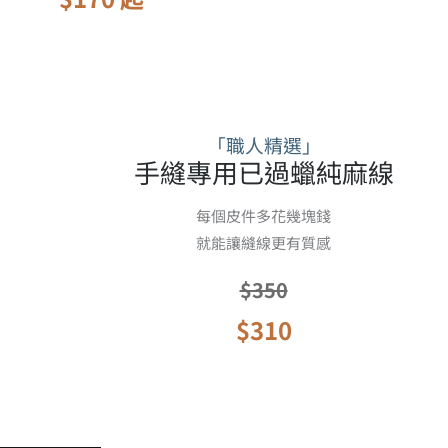
「職人精選」
手縫專用已過蠟純麻線
每個皮件多花幾塊錢
就能讓縫線更有質感
$350
$310