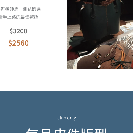
吳軒老師逐一測試篩選
新手上路的最佳選擇
$3200
$2560
club only