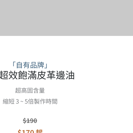
「自有品牌」
X超效飽滿皮革邊油
超高固含量
縮短 3 ~ 5倍製作時間
$190
$170 起