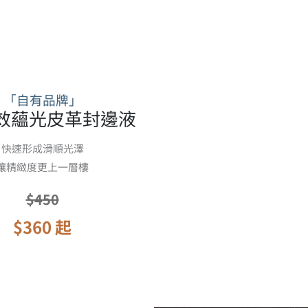
「自有品牌」
效蘊光皮革封邊液
快速形成滑順光澤
讓精緻度更上一層樓
$450
$360 起