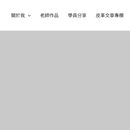
跳
至
關於我
老師作品
學員分享
皮革文章專欄
主
要
內
容