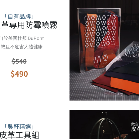
「自有品牌」
皮革專用防霉噴霧
自於美國杜邦 DuPont
有效且不危害人體健康
$540
$490
「吳軒精選」
皮革工具組