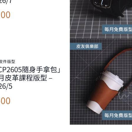
300
皮件版型
CP2605隨身手拿包」
月皮革課程版型 –
26/5
600