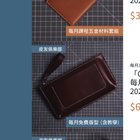
$
每月
「
每
20
$