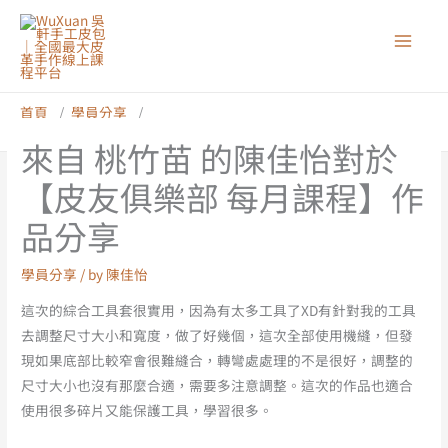
跳
至
主
要
內
首頁
學員分享
來自 桃竹苗 的陳佳怡對於【皮友俱樂部 每月課程】作品分享
容
來自 桃竹苗 的陳佳怡對於
【皮友俱樂部 每月課程】作
品分享
學員分享
/ by
陳佳怡
這次的綜合工具套很實用，因為有太多工具了XD有針對我的工具
去調整尺寸大小和寬度，做了好幾個，這次全部使用機縫，但發
現如果底部比較窄會很難縫合，轉彎處處理的不是很好，調整的
尺寸大小也沒有那麼合適，需要多注意調整。這次的作品也適合
使用很多碎片又能保護工具，學習很多。