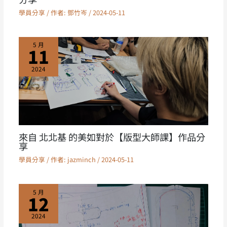
學員分享
/ 作者:
鄧竹岑
/
2024-05-11
5 月
11
2024
來自 北北基 的美如對於【版型大師課】作品分
享
學員分享
/ 作者:
jazminch
/
2024-05-11
5 月
12
2024