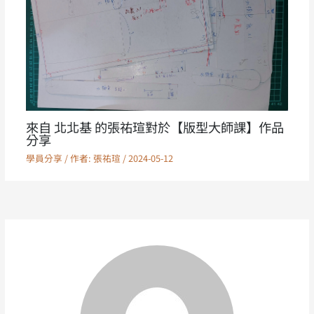
來自 北北基 的張祐瑄對於【版型大師課】作品
分享
學員分享
/ 作者:
張祐瑄
/
2024-05-12