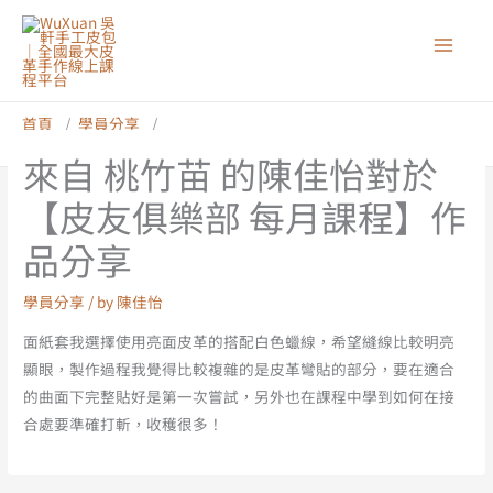
跳
至
主
要
內
首頁
學員分享
來自 桃竹苗 的陳佳怡對於【皮友俱樂部 每月課程】作品分享
容
來自 桃竹苗 的陳佳怡對於
【皮友俱樂部 每月課程】作
品分享
學員分享
/ by
陳佳怡
面紙套我選擇使用亮面皮革的搭配白色蠟線，希望縫線比較明亮
顯眼，製作過程我覺得比較複雜的是皮革彎貼的部分，要在適合
的曲面下完整貼好是第一次嘗試，另外也在課程中學到如何在接
合處要準確打斬，收穫很多！