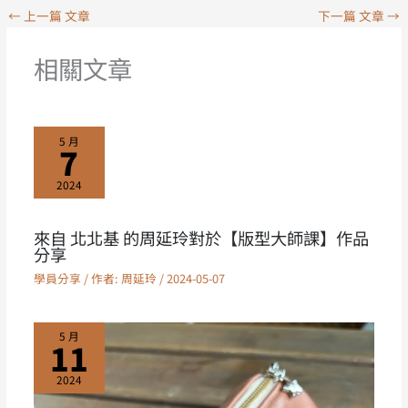
←
上一篇 文章
下一篇 文章
→
相關文章
5 月
7
2024
來自 北北基 的周延玲對於【版型大師課】作品
分享
學員分享
/ 作者:
周延玲
/
2024-05-07
5 月
11
2024