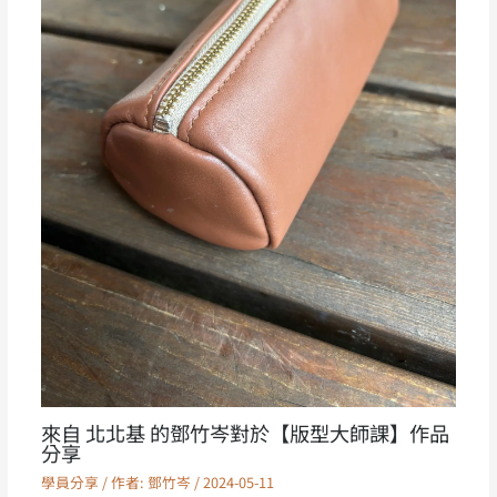
來自 北北基 的鄧竹岑對於【版型大師課】作品
分享
學員分享
/ 作者:
鄧竹岑
/
2024-05-11