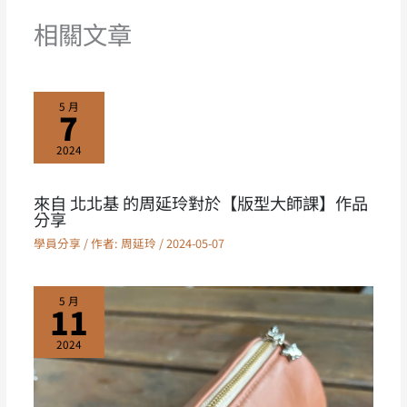
相關文章
5 月
7
2024
來自 北北基 的周延玲對於【版型大師課】作品
分享
學員分享
/ 作者:
周延玲
/
2024-05-07
5 月
11
2024