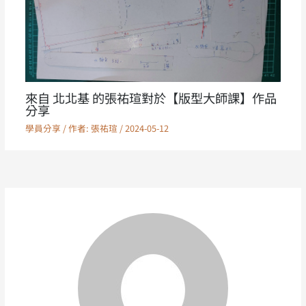
來自 北北基 的張祐瑄對於【版型大師課】作品
分享
學員分享
/ 作者:
張祐瑄
/
2024-05-12