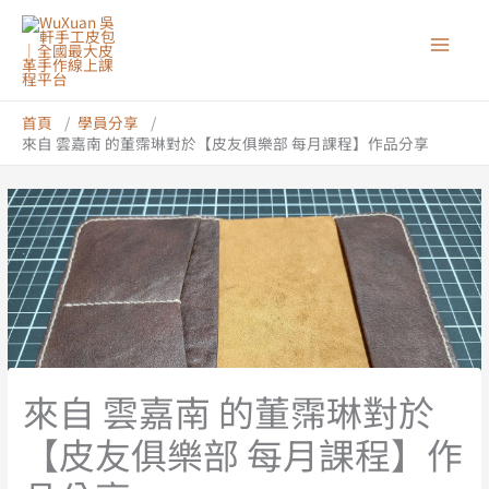
跳
至
主
要
內
首頁
學員分享
來自 雲嘉南 的董霈琳對於【皮友俱樂部 每月課程】作品分享
容
來自 雲嘉南 的董霈琳對於
【皮友俱樂部 每月課程】作