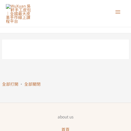
跳
至
主
要
內
容
全部打開
·
全部關閉
about us
首頁