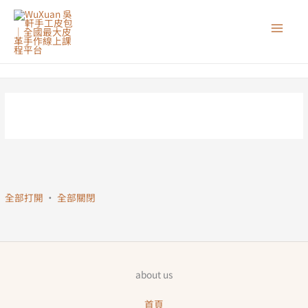
跳
至
主
要
內
容
全部打開
·
全部關閉
about us
首頁