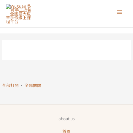
跳
至
主
要
內
容
全部打開
·
全部關閉
about us
首頁