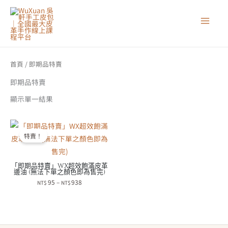
跳
至
主
要
內
首頁
/ 即期品特賣
容
即期品特賣
顯示單一結果
特賣！
「即期品特賣」WX超效飽滿皮革
邊油 (無法下單之顏色即為售完)
價
95
–
938
NT$
NT$
格
範
圍：
NT$95
到
NT$938