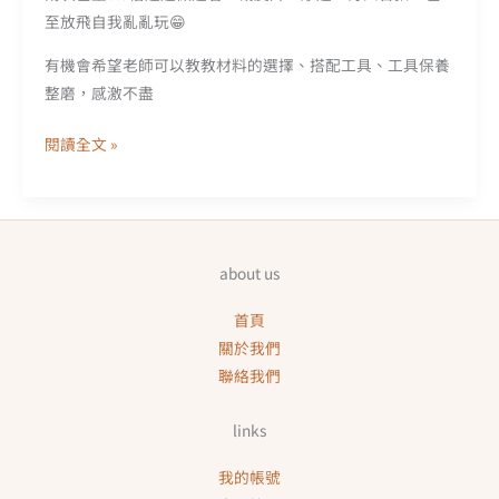
至放飛自我亂亂玩😁
有機會希望老師可以教教材料的選擇、搭配工具、工具保養
整磨，感激不盡
來
閱讀全文 »
自
北
北
基
about us
的
鐘
首頁
淑
關於我們
瀞
聯絡我們
對
於
links
【皮
友
我的帳號