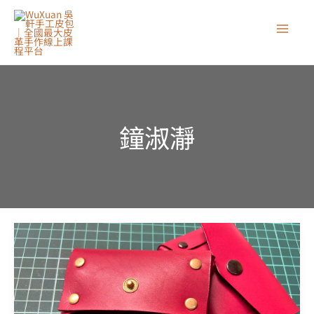
跳
至
主
要
內
容
鐘淑瀞