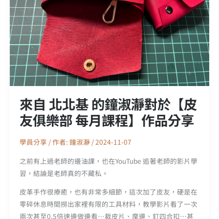
來自 北北基 的鐘淑瀞對於【皮
友俱樂部 每月課程】作品分享
學員分享
/ 作者:
鐘淑瀞
/
2024-11-07
之前有上過老師的邊油課，也在YouTube 追著老師的影片學
習，結論是老師真的不藏私。
皮革手作很療癒，也有非常多細節，這次加了皮友，硬是在
零碎休息時間撈出家裡有限的工具材料，教學影片看了一次
兩次甚至0.5倍速邊做邊看⋯裁皮片、摩邊、釘四合扣⋯甚