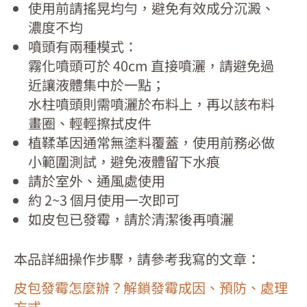
使用前請搖晃均勻，避免有效成分沉澱、
濃度不均
噴頭有兩種模式：
霧化噴頭可於 40cm 直接噴灑，請避免過
近讓液體集中於一點；
水柱噴頭則需噴灑於布料上，再以該布料
畫圈、輕輕擦拭皮件
植鞣革因通常無塗料覆蓋，使用前務必做
小範圍測試，避免液體留下水痕
請於室外、通風處使用
約 2~3 個月使用一次即可
如皮包已發霉，請於清潔後再噴灑
本品詳細操作步驟，請參考我寫的文章：
皮包發霉怎麼辦？解鎖發霉成因、預防、處理
方式