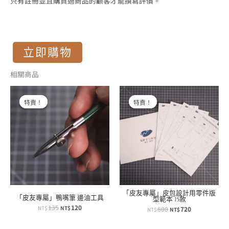
只有註冊並且購買過商品的顧客才能撰寫評價。
立即購物
相關商品
特賣！
特賣！
特賣！
特賣！
「皮友專屬」皮包設計用零件版
「皮友專屬」鴨嘴筆 邊油工具
型範本 15款
原
目
135
120
NT$
NT$
原
目
800
720
NT$
NT$
始
前
始
前
價
價
價
價
格：
格：
格：
格：