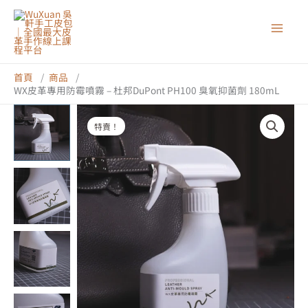
跳
至
主
要
內
首頁
商品
WX皮革專用防霉噴霧 – 杜邦DuPont PH100 臭氧抑菌劑 180mL
容
特賣！