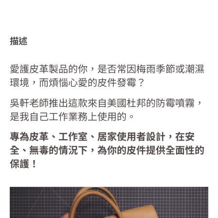
杜
邦
DuPont
描述
PH100
臭
愛護皮革製品的你，是否常因梅雨季節或潮濕
氧
環境，而煩惱心愛的皮件發霉？
抑
菌
吳軒老師推出這款來自美國杜邦的防霉噴霧，
劑
是我自己工作業務上使用的。
180mL
數
專為皮革、工作室、居家使用者設計，在安
量
全、無毒的情況下，為你的皮件提供全面性的
保護！