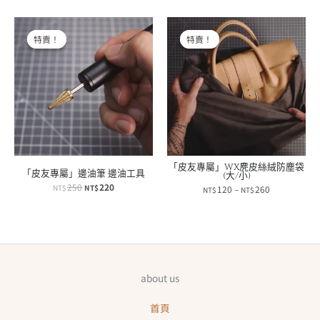
NT$135。
NT$120。
NT$800。
NT$720。
特賣！
特賣！
特賣！
特賣！
「皮友專屬」WX麂皮絲絨防塵袋
「皮友專屬」邊油筆 邊油工具
(大/小)
原
目
250
220
NT$
NT$
價
120
–
260
NT$
NT$
始
前
格
價
價
範
格：
格：
圍：
NT$250。
NT$220。
NT$120
到
NT$260
about us
首頁