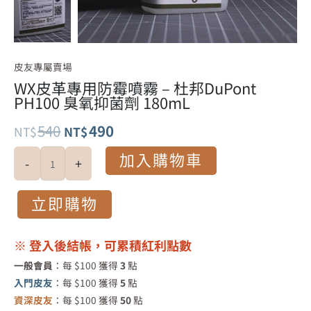
皮友專屬賣場
WX皮革專用防霉噴霧 – 杜邦DuPont
PH100 臭氧抑菌劑 180mL
原
目
540
490
NT$
NT$
始
前
WX
加入購物車
-
+
皮
價
價
革
立即購物
格：
格：
專
用
NT$540。
NT$490。
防
※ 登入後結帳，可累積紅利點數
霉
一般會員
：每 $100 獲得
3
點
噴
入門皮友
：每 $100 獲得
5
點
霧
資深皮友
：每 $100 獲得
50
點
-