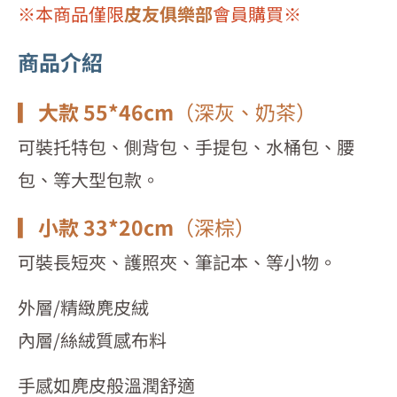
絲
※本商品僅限
皮友俱樂部
會員購買※
絨
防
商品介紹
塵
袋
▎
大款 55*46cm
（深灰、奶茶）
(大/
小)
可裝托特包、側背包、手提包、水桶包、腰
數
包、等大型包款。
量
▎
小款 33*20cm
（深棕）
可裝長短夾、護照夾、筆記本、等小物。
外層/精緻麂皮絨
內層/絲絨質感布料
手感如麂皮般溫潤舒適