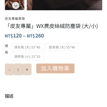
皮友專屬賣場
「皮友專屬」WX麂皮絲絨防塵袋 (大/小)
價
120
–
260
NT$
NT$
格
規
深灰色 (大) 55*46
奶茶色 (大) 55*46
格
範
深棕色 (小) 33*20
圍：
「皮
加入購物車
-
+
NT$120
友
專
到
屬」
NT$260
WX
描述
麂
皮