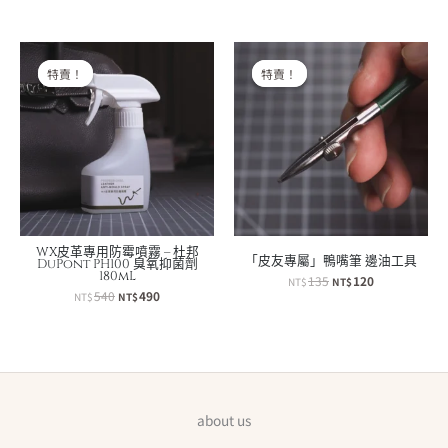
價
價
格：
格：
格：
格：
NT$250。
NT$220。
NT$800。
NT$720。
特賣！
特賣！
特賣！
特賣！
WX皮革專用防霉噴霧 – 杜邦
「皮友專屬」鴨嘴筆 邊油工具
DuPont PH100 臭氧抑菌劑
180mL
原
目
135
120
NT$
NT$
始
前
原
目
540
490
NT$
NT$
價
價
始
前
格：
格：
價
價
NT$135。
NT$120。
格：
格：
NT$540。
NT$490。
about us