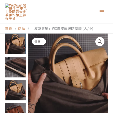
跳
至
主
要
內
首頁
商品
「皮友專屬」WX麂皮絲絨防塵袋 (大/小)
容
特賣！