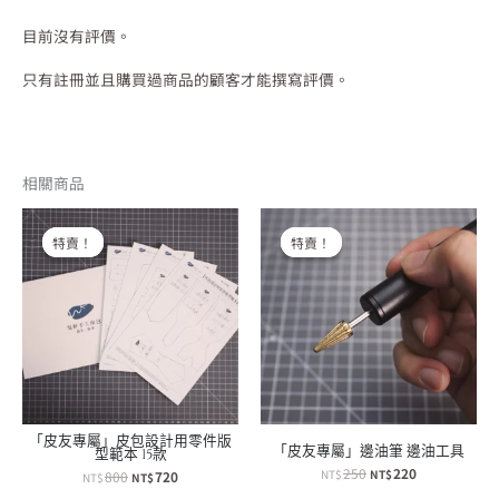
目前沒有評價。
只有註冊並且購買過商品的顧客才能撰寫評價。
相關商品
特賣！
特賣！
特賣！
特賣！
「皮友專屬」皮包設計用零件版
「皮友專屬」邊油筆 邊油工具
型範本 15款
原
目
250
220
原
目
NT$
NT$
800
720
NT$
NT$
始
前
始
前
價
價